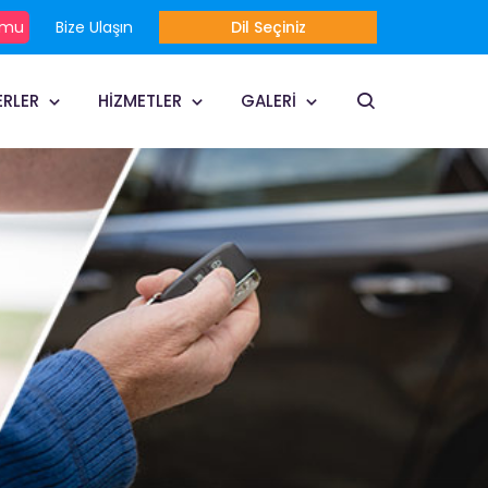
rmu
Bize Ulaşın
Dil Seçiniz
ERLER
HİZMETLER
GALERİ